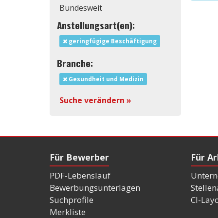
Bundesweit
Anstellungsart(en):
geringfügige Beschäftigung
Branche:
Gesundheit und Medizin
Suche verändern »
Für Bewerber
Für A
PDF-Lebenslauf
Untern
Bewerbungsunterlagen
Stelle
Suchprofile
CI-Lay
Merkliste