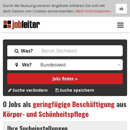
Durch die Nutzung unserer Angebote erklären Sie sich mit
ok
dem Setzen von Cookies einverstanden.
Mehr Informationen
Tog
navi
Was?
Wo?
Jobs finden »
Suche verändern
Suche speichern
0
Jobs als
geringfügige Beschäftigung
aus
Körper- und Schönheitspflege
Ihre Sucheinstellungen