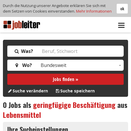
Durch die Nutzung unserer Angebote erklären Sie sich mit
ok
dem Setzen von Cookies einverstanden.
Mehr Informationen
Tog
navi
Was?
Wo?
Jobs finden »
Suche verändern
Suche speichern
0
Jobs als
geringfügige Beschäftigung
aus
Lebensmittel
Ihre Sucheinstellungen