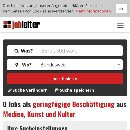
Durch die Nutzung unserer Angebote erklären Sie sich mit
ok
dem Setzen von Cookies einverstanden.
Mehr Informationen
Tog
navi
Was?
Wo?
Jobs finden »
Suche verändern
Suche speichern
0
Jobs als
geringfügige Beschäftigung
aus
Medien, Kunst und Kultur
Ihre Sucheinstellungen