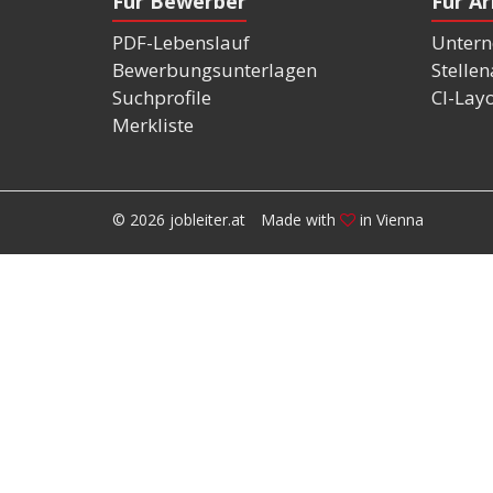
Für Bewerber
Für A
PDF-Lebenslauf
Untern
Bewerbungsunterlagen
Stelle
Suchprofile
CI-Lay
Merkliste
© 2026 jobleiter.at
Made with
in Vienna