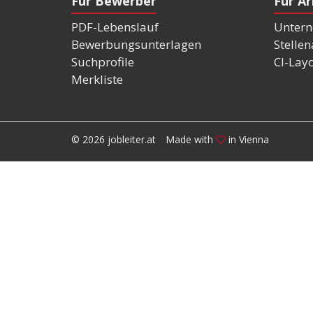
Für Bewerber
Für A
PDF-Lebenslauf
Untern
Bewerbungsunterlagen
Stelle
Suchprofile
CI-Lay
Merkliste
© 2026 jobleiter.at
Made with
in Vienna