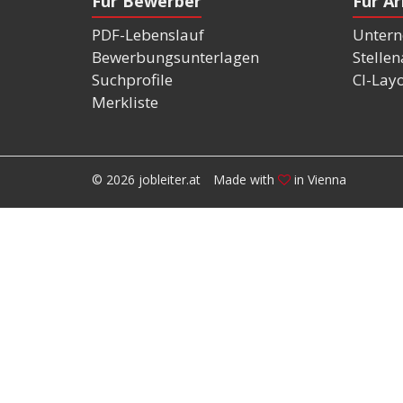
Für Bewerber
Für A
PDF-Lebenslauf
Untern
Bewerbungsunterlagen
Stelle
Suchprofile
CI-Lay
Merkliste
© 2026 jobleiter.at
Made with
in Vienna