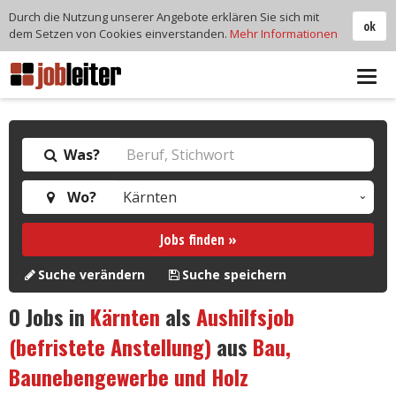
Durch die Nutzung unserer Angebote erklären Sie sich mit
ok
dem Setzen von Cookies einverstanden.
Mehr Informationen
Tog
navi
Was?
Wo?
Jobs finden »
Suche verändern
Suche speichern
0
Jobs in
Kärnten
als
Aushilfsjob
(befristete Anstellung)
aus
Bau,
Baunebengewerbe und Holz