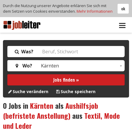
Durch die Nutzung unserer Angebote erklären Sie sich mit
ok
dem Setzen von Cookies einverstanden.
Mehr Informationen
Tog
navi
Was?
Wo?
Jobs finden »
Suche verändern
Suche speichern
0
Jobs in
Kärnten
als
Aushilfsjob
(befristete Anstellung)
aus
Textil, Mode
und Leder