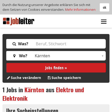
Durch die Nutzung unserer Angebote erklären Sie sich mit
ok
dem Setzen von Cookies einverstanden.
Mehr Informationen
Tog
navi
Was?
Wo?
Jobs finden »
Suche verändern
Suche speichern
1
Jobs in
Kärnten
aus
Elektro und
Elektronik
Ihre Sucheinstellungen