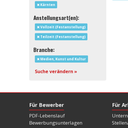
Kärnten
Anstellungsart(en):
Vollzeit (Festanstellung)
Teilzeit (Festanstellung)
Branche:
Medien, Kunst und Kultur
Suche verändern »
Für Bewerber
Für A
PDF-Lebenslauf
Untern
Bewerbungsunterlagen
Stelle