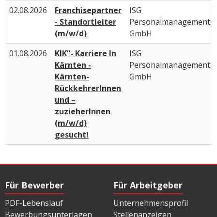
02.08.2026
Franchisepartner
ISG
- Standortleiter
Personalmanagement
(m/w/d)
GmbH
01.08.2026
KIK“- Karriere In
ISG
Kärnten -
Personalmanagement
Kärnten-
GmbH
RückkehrerInnen
und –
zuzieherInnen
(m/w/d)
gesucht!
Für Bewerber
Für Arbeitgeber
PDF-Lebenslauf
Unternehmensprofil
Bewerbungsunterlagen
Stellenanzeigen