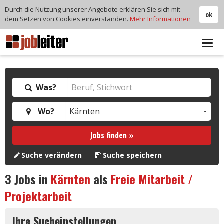
Durch die Nutzung unserer Angebote erklären Sie sich mit
ok
dem Setzen von Cookies einverstanden.
Mehr Informationen
Tog
navi
Was?
Wo?
Jobs finden »
Suche verändern
Suche speichern
3
Jobs in
Kärnten
als
Freie Mitarbeit /
Projektarbeit
Ihre Sucheinstellungen