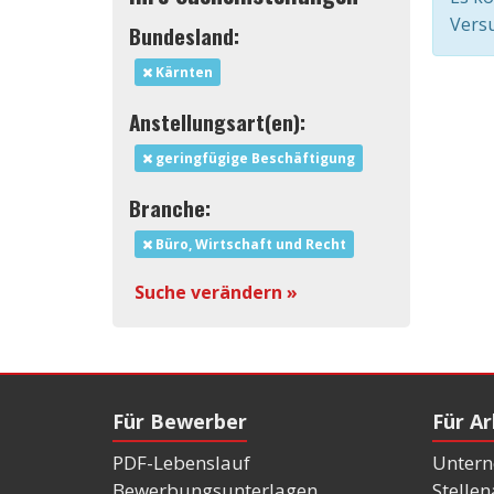
Versu
Bundesland:
Kärnten
Anstellungsart(en):
geringfügige Beschäftigung
Branche:
Büro, Wirtschaft und Recht
Suche verändern »
Für Bewerber
Für A
PDF-Lebenslauf
Untern
Bewerbungsunterlagen
Stelle