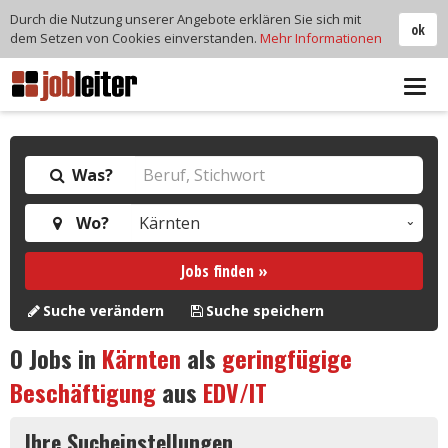
Durch die Nutzung unserer Angebote erklären Sie sich mit
ok
dem Setzen von Cookies einverstanden.
Mehr Informationen
Tog
navi
Was?
Wo?
Jobs finden »
Suche verändern
Suche speichern
0
Jobs in
Kärnten
als
geringfügige
Beschäftigung
aus
EDV/IT
Ihre Sucheinstellungen