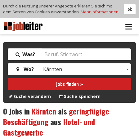
Durch die Nutzung unserer Angebote erklären Sie sich mit
ok
dem Setzen von Cookies einverstanden.
Mehr Informationen
Tog
navi
Was?
Wo?
Jobs finden »
Suche verändern
Suche speichern
0
Jobs in
Kärnten
als
geringfügige
Beschäftigung
aus
Hotel- und
Gastgewerbe