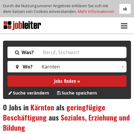
Durch die Nutzung unserer Angebote erklären Sie sich mit
ok
dem Setzen von Cookies einverstanden.
Mehr Informationen
Tog
navi
Was?
Wo?
Jobs finden »
Suche verändern
Suche speichern
0
Jobs in
Kärnten
als
geringfügige
Beschäftigung
aus
Soziales, Erziehung und
Bildung