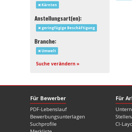
Kärnten
Anstellungsart(en):
geringfügige Beschäftigung
Branche:
Umwelt
Suche verändern »
Für Bewerber
Für A
PDF-Lebenslauf
Untern
Bewerbungsunterlagen
Stelle
Suchprofile
CI-Lay
Merkliste