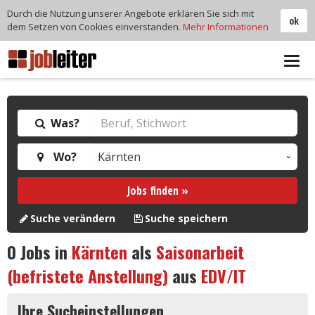
Durch die Nutzung unserer Angebote erklären Sie sich mit
ok
dem Setzen von Cookies einverstanden.
Mehr Informationen
Tog
navi
Was?
Wo?
Jobs finden »
Suche verändern
Suche speichern
0
Jobs in
Kärnten
als
Saisonarbeit
(befristete Anstellung)
aus
EDV/IT
Ihre Sucheinstellungen