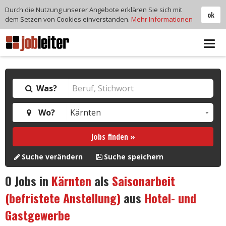
Durch die Nutzung unserer Angebote erklären Sie sich mit
ok
dem Setzen von Cookies einverstanden.
Mehr Informationen
Tog
navi
Was?
Wo?
Jobs finden »
Suche verändern
Suche speichern
0
Jobs in
Kärnten
als
Saisonarbeit
(befristete Anstellung)
aus
Hotel- und
Gastgewerbe