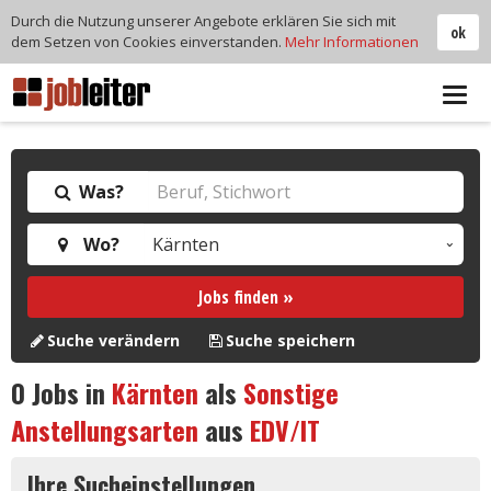
Durch die Nutzung unserer Angebote erklären Sie sich mit
ok
dem Setzen von Cookies einverstanden.
Mehr Informationen
Tog
navi
Was?
Wo?
Jobs finden »
Suche verändern
Suche speichern
0
Jobs in
Kärnten
als
Sonstige
Anstellungsarten
aus
EDV/IT
Ihre Sucheinstellungen