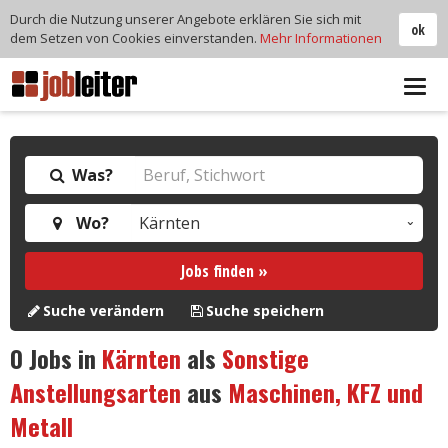
Durch die Nutzung unserer Angebote erklären Sie sich mit
ok
dem Setzen von Cookies einverstanden.
Mehr Informationen
Tog
navi
Was?
Wo?
Jobs finden »
Suche verändern
Suche speichern
0
Jobs in
Kärnten
als
Sonstige
Anstellungsarten
aus
Maschinen, KFZ und
Metall