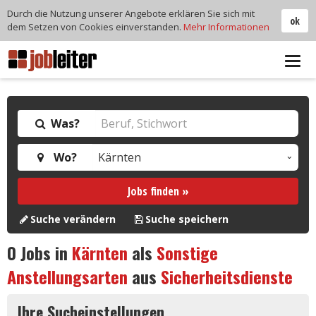
Durch die Nutzung unserer Angebote erklären Sie sich mit
ok
dem Setzen von Cookies einverstanden.
Mehr Informationen
Tog
navi
Was?
Wo?
Jobs finden »
Suche verändern
Suche speichern
0
Jobs in
Kärnten
als
Sonstige
Anstellungsarten
aus
Sicherheitsdienste
Ihre Sucheinstellungen