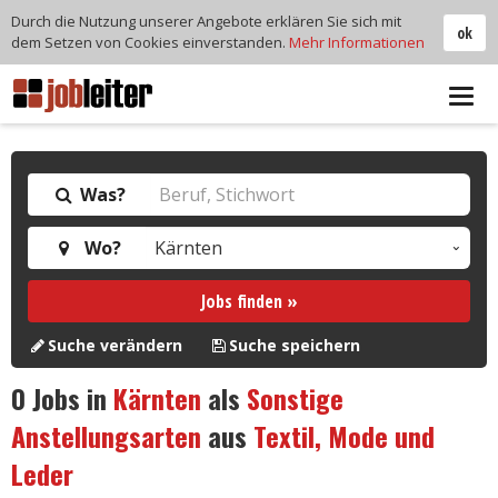
Durch die Nutzung unserer Angebote erklären Sie sich mit
ok
dem Setzen von Cookies einverstanden.
Mehr Informationen
Tog
navi
Was?
Wo?
Jobs finden »
Suche verändern
Suche speichern
0
Jobs in
Kärnten
als
Sonstige
Anstellungsarten
aus
Textil, Mode und
Leder