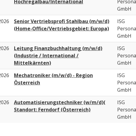
Hochregalbau/International
Person
GmbH
2026
Senior Vertriebsprofi Stahlbau (m/w/d)
ISG
(Home-Office/Vertriebsgebiet: Europa)
Person
GmbH
2026
Leitung Finanzbuchhaltung (m/w/d)
ISG
(Industrie / International /
Person
Mittelkärnten)
GmbH
2026
Mechatroniker (m/w/d) - Region
ISG
Österreich
Person
GmbH
2026
Automatisierungstechniker (w/m/d)(
ISG
Standort: Ferndorf (Österreich)
Person
GmbH