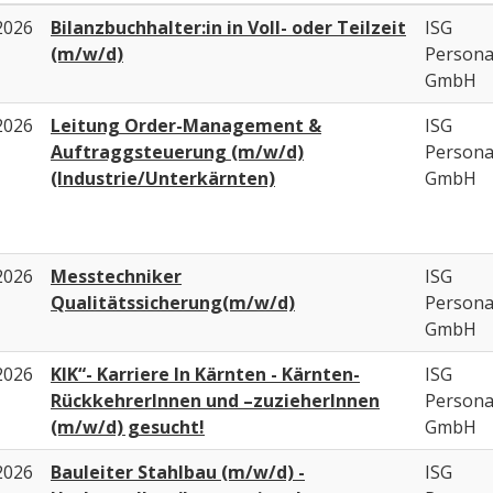
2026
Bilanzbuchhalter:in in Voll- oder Teilzeit
ISG
(m/w/d)
Person
GmbH
2026
Leitung Order-Management &
ISG
Auftraggsteuerung (m/w/d)
Person
(Industrie/Unterkärnten)
GmbH
2026
Messtechniker
ISG
Qualitätssicherung(m/w/d)
Person
GmbH
2026
KIK“- Karriere In Kärnten - Kärnten-
ISG
RückkehrerInnen und –zuzieherInnen
Person
(m/w/d) gesucht!
GmbH
2026
Bauleiter Stahlbau (m/w/d) -
ISG