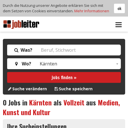
Durch die Nutzung unserer Angebote erklären Sie sich mit
ok
dem Setzen von Cookies einverstanden.
Mehr Informationen
Tog
navi
Was?
Wo?
Jobs finden »
Suche verändern
Suche speichern
0
Jobs in
Kärnten
als
Vollzeit
aus
Medien,
Kunst und Kultur
Ihre Sucheinstellungen