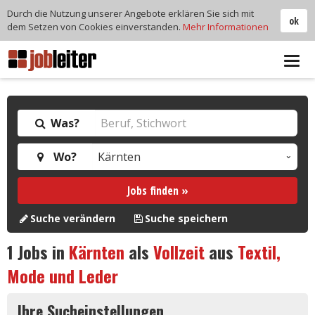
Durch die Nutzung unserer Angebote erklären Sie sich mit
ok
dem Setzen von Cookies einverstanden.
Mehr Informationen
Tog
navi
Was?
Wo?
Jobs finden »
Suche verändern
Suche speichern
1
Jobs in
Kärnten
als
Vollzeit
aus
Textil,
Mode und Leder
Ihre Sucheinstellungen