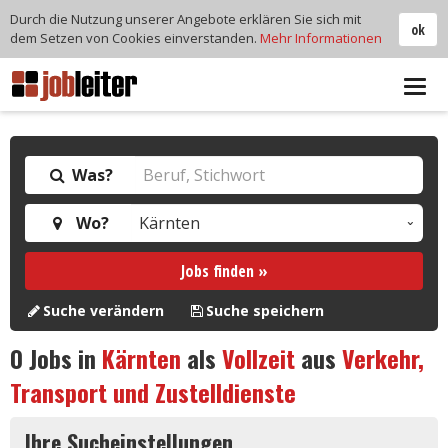
Durch die Nutzung unserer Angebote erklären Sie sich mit
ok
dem Setzen von Cookies einverstanden.
Mehr Informationen
Tog
navi
Was?
Wo?
Jobs finden »
Suche verändern
Suche speichern
0
Jobs in
Kärnten
als
Vollzeit
aus
Verkehr,
Transport und Zustelldienste
Ihre Sucheinstellungen