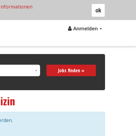
Informationen
ok
Anmelden
Jobs finden »
izin
erden.