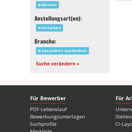
Kärnten
Anstellungsart(en):
Zeitarbeit
Branche:
Gesundheit und Medizin
Suche verändern »
Für Bewerber
Für A
PDF-Lebenslauf
Untern
Bewerbungsunterlagen
Stelle
Suchprofile
CI-Lay
Merkliste