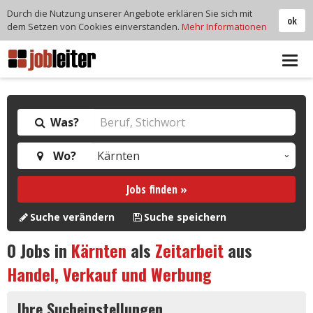
Durch die Nutzung unserer Angebote erklären Sie sich mit
ok
dem Setzen von Cookies einverstanden.
Mehr Informationen
Tog
navi
Was?
Wo?
Jobs finden »
Suche verändern
Suche speichern
0
Jobs in
Kärnten
als
Zeitarbeit
aus
Handel, Verkauf und Werbung
Ihre Sucheinstellungen