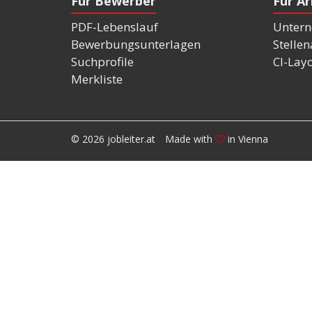
Für Bewerber
Für A
PDF-Lebenslauf
Untern
Bewerbungsunterlagen
Stelle
Suchprofile
CI-Lay
Merkliste
© 2026 jobleiter.at
Made with
in Vienna