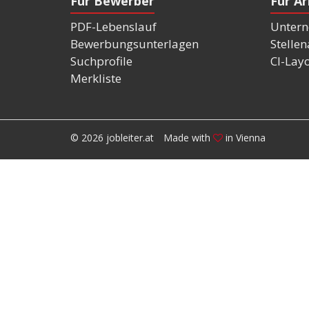
Für Bewerber
Für A
PDF-Lebenslauf
Untern
Bewerbungsunterlagen
Stelle
Suchprofile
CI-Lay
Merkliste
© 2026 jobleiter.at
Made with
in Vienna