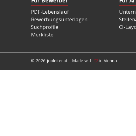
Für Bewerber
Für A
PDF-Lebenslauf
Untern
Bewerbungsunterlagen
Stelle
Suchprofile
CI-Lay
Merkliste
© 2026 jobleiter.at
Made with
in Vienna