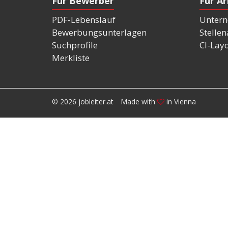
Für Bewerber
Für A
PDF-Lebenslauf
Untern
Bewerbungsunterlagen
Stelle
Suchprofile
CI-Lay
Merkliste
© 2026 jobleiter.at
Made with
in Vienna