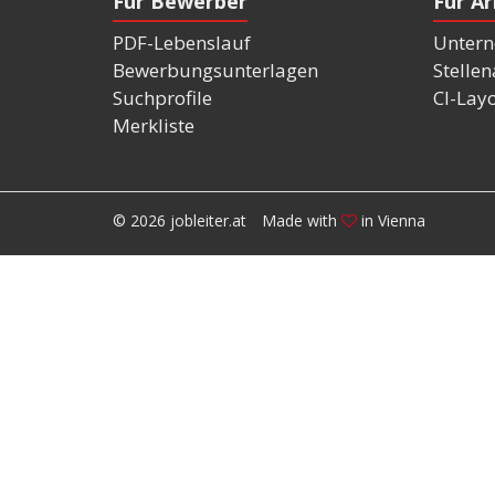
Für Bewerber
Für A
PDF-Lebenslauf
Untern
Bewerbungsunterlagen
Stelle
Suchprofile
CI-Lay
Merkliste
© 2026 jobleiter.at
Made with
in Vienna