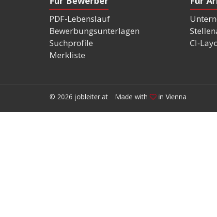
Für Bewerber
Für A
PDF-Lebenslauf
Untern
Bewerbungsunterlagen
Stelle
Suchprofile
CI-Lay
Merkliste
© 2026 jobleiter.at
Made with
in Vienna