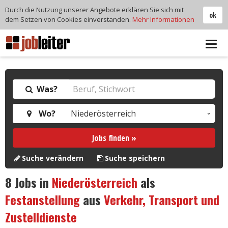
Durch die Nutzung unserer Angebote erklären Sie sich mit
ok
dem Setzen von Cookies einverstanden.
Mehr Informationen
Tog
navi
Was?
Wo?
Jobs finden »
Suche verändern
Suche speichern
8
Jobs in
Niederösterreich
als
Festanstellung
aus
Verkehr, Transport und
Zustelldienste