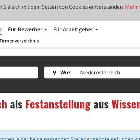
 Sie sich mit dem Setzen von Cookies einverstanden.
Mehr 
s
Für Bewerber
Für Arbeitgeber
Firmenverzeichnis
Wo?
ch
als
Festanstellung
aus
Wisse
onnten leider keine passenden Stellenangebote gefunden w