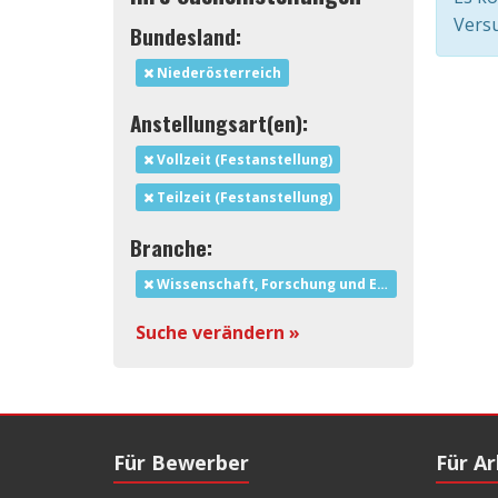
Versu
Bundesland:
Niederösterreich
Anstellungsart(en):
Vollzeit (Festanstellung)
Teilzeit (Festanstellung)
Branche:
Wissenschaft, Forschung und Entwicklung
Suche verändern »
Für Bewerber
Für A