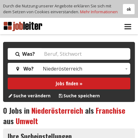
Durch die Nutzung unserer Angebote erklären Sie sich mit
ok
dem Setzen von Cookies einverstanden.
Mehr Informationen
Tog
navi
Was?
Wo?
Jobs finden »
Suche verändern
Suche speichern
0
Jobs in
Niederösterreich
als
Franchise
aus
Umwelt
Ihre Sucheinstellungen