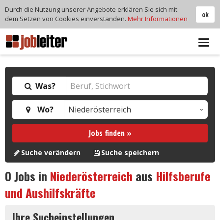
Durch die Nutzung unserer Angebote erklären Sie sich mit
ok
dem Setzen von Cookies einverstanden.
Mehr Informationen
Tog
navi
Was?
Wo?
Jobs finden »
Suche verändern
Suche speichern
0
Jobs in
Niederösterreich
aus
Hilfsberufe
und Aushilfskräfte
Ihre Sucheinstellungen