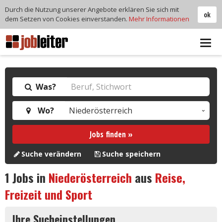
Durch die Nutzung unserer Angebote erklären Sie sich mit
ok
dem Setzen von Cookies einverstanden.
Mehr Informationen
Tog
navi
Was?
Wo?
Jobs finden »
Suche verändern
Suche speichern
1
Jobs in
Niederösterreich
aus
Reise,
Freizeit und Sport
Ihre Sucheinstellungen