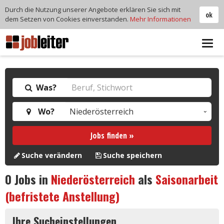
Durch die Nutzung unserer Angebote erklären Sie sich mit
ok
dem Setzen von Cookies einverstanden.
Mehr Informationen
Tog
navi
Was?
Wo?
Jobs finden »
Suche verändern
Suche speichern
0
Jobs in
Niederösterreich
als
Saisonarbeit
(befristete Anstellung)
Ihre Sucheinstellungen