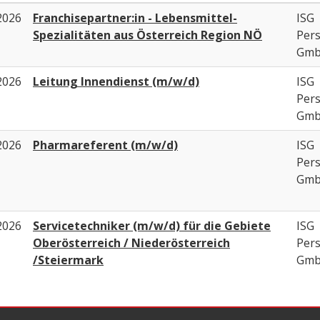
2026
Franchisepartner:in - Lebensmittel-
ISG
Spezialitäten aus Österreich Region NÖ
Per
Gm
2026
Leitung Innendienst (m/w/d)
ISG
Per
Gm
2026
Pharmareferent (m/w/d)
ISG
Per
Gm
2026
Servicetechniker (m/w/d) für die Gebiete
ISG
Oberösterreich / Niederösterreich
Per
/Steiermark
Gm