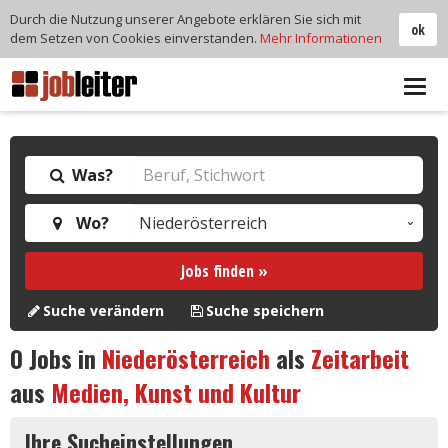
Durch die Nutzung unserer Angebote erklären Sie sich mit
ok
dem Setzen von Cookies einverstanden.
Mehr Informationen
Tog
navi
Was?
Wo?
Jobs finden »
Suche verändern
Suche speichern
0
Jobs in
Niederösterreich
als
Zeitarbeit
aus
Medien, Kunst und Kultur
Ihre Sucheinstellungen