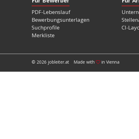
Für Bewerber
Für A
PDF-Lebenslauf
Untern
Bewerbungsunterlagen
Stelle
Suchprofile
CI-Lay
Merkliste
© 2026 jobleiter.at
Made with
in Vienna