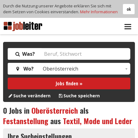
Durch die Nutzung unserer Angebote erklären Sie sich mit
ok
dem Setzen von Cookies einverstanden.
Mehr Informationen
Tog
navi
Was?
Wo?
Jobs finden »
Suche verändern
Suche speichern
0
Jobs in
Oberösterreich
als
Festanstellung
aus
Textil, Mode und Leder
Ihre Sucheinstellungen