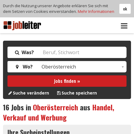
Durch die Nutzung unserer Angebote erklären Sie sich mit
ok
dem Setzen von Cookies einverstanden.
Mehr Informationen
Tog
navi
Was?
Wo?
Jobs finden »
Suche verändern
Suche speichern
16
Jobs in
Oberösterreich
aus
Handel,
Verkauf und Werbung
Ihre Sucheinstellungen