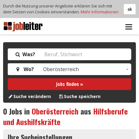
Durch die Nutzung unserer Angebote erklären Sie sich mit
ok
dem Setzen von Cookies einverstanden.
Mehr Informationen
Tog
navi
Was?
Wo?
Jobs finden »
Suche verändern
Suche speichern
0
Jobs in
Oberösterreich
aus
Hilfsberufe
und Aushilfskräfte
Ihre Sucheinstellungen