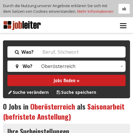
Durch die Nutzung unserer Angebote erklären Sie sich mit
ok
dem Setzen von Cookies einverstanden.
Mehr Informationen
Tog
navi
Was?
Wo?
Jobs finden »
Suche verändern
Suche speichern
0
Jobs in
Oberösterreich
als
Saisonarbeit
(befristete Anstellung)
Ihre Sucheinstellungen