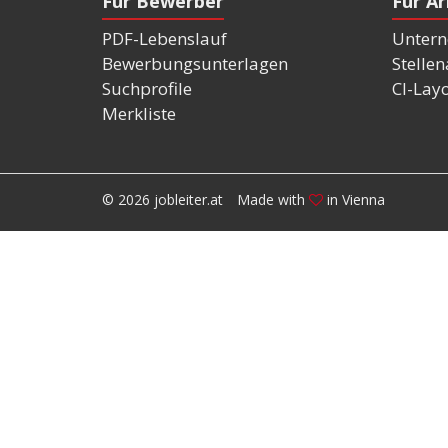
Für Bewerber
Für A
PDF-Lebenslauf
Untern
Bewerbungsunterlagen
Stelle
Suchprofile
CI-Lay
Merkliste
© 2026 jobleiter.at
Made with
in Vienna